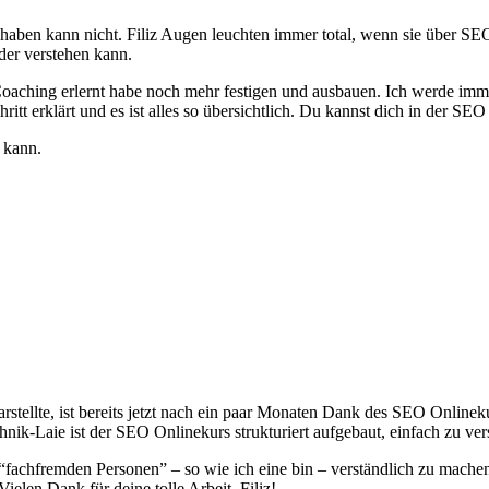
 haben kann nicht. Filiz Augen leuchten immer total, wenn sie über SEO
eder verstehen kann.
aching erlernt habe noch mehr festigen und ausbauen. Ich werde imm
itt erklärt und es ist alles so übersichtlich. Du kannst dich in der SEO 
 kann.
ellte, ist bereits jetzt nach ein paar Monaten Dank des SEO Onlinekurs
hnik-Laie ist der SEO Onlinekurs strukturiert aufgebaut, einfach zu ve
 “fachfremden Personen” – so wie ich eine bin – verständlich zu machen
elen Dank für deine tolle Arbeit, Filiz!