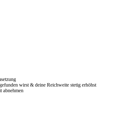
msetzung
gefunden wirst & deine Reichweite stetig erhöhst
eit abnehmen