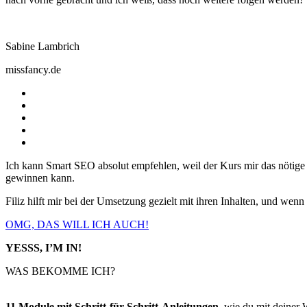
Sabine Lambrich
missfancy.de
Ich kann Smart SEO absolut empfehlen, weil der Kurs mir das nötig
gewinnen kann.
Filiz hilft mir bei der Umsetzung gezielt mit ihren Inhalten, und wenn
OMG, DAS WILL ICH AUCH!
YESSS, I’M IN!
WAS BEKOMME ICH?
11 Module mit Schritt-für-Schritt-Anleitungen,
wie du mit deiner 