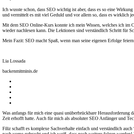
Ich wusste schon, dass SEO wichtig ist aber, dass es so eine Wirkung
und vermittelt es mit viel Geduld und vor allem so, dass es wirklich j
Mit dem SEO Online-Kurs konnte ich mein Wissen, welches ich im Co
wieder nachlesen kann. Die Lektionen sind verständlich Schritt für Schr
Mein Fazit: SEO macht Spaß, wenn man seine eigenen Erfolge feiern
Lia Lossada
backenmitminis.de
Was anfangs für mich eine quasi unüberbrückbare Herausforderung darst
Zeit erhofft hatte. Auch für mich als absoluter SEO Anfänger und Tec
Filiz schafft es komplexe Sachverhalte einfach und verständlich auch
nach vorne gebracht und ich weiß, dass noch weitere folgen werden! Vi