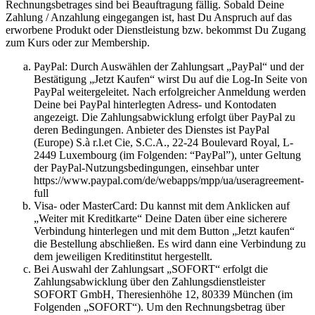
Rechnungsbetrages sind bei Beauftragung fällig. Sobald Deine
Zahlung / Anzahlung eingegangen ist, hast Du Anspruch auf das
erworbene Produkt oder Dienstleistung bzw. bekommst Du Zugang
zum Kurs oder zur Membership.
PayPal: Durch Auswählen der Zahlungsart „PayPal“ und der
Bestätigung „Jetzt Kaufen“ wirst Du auf die Log-In Seite von
PayPal weitergeleitet. Nach erfolgreicher Anmeldung werden
Deine bei PayPal hinterlegten Adress- und Kontodaten
angezeigt. Die Zahlungsabwicklung erfolgt über PayPal zu
deren Bedingungen. Anbieter des Dienstes ist PayPal
(Europe) S.à r.l.et Cie, S.C.A., 22-24 Boulevard Royal, L-
2449 Luxembourg (im Folgenden: “PayPal”), unter Geltung
der PayPal-Nutzungsbedingungen, einsehbar unter
https://www.paypal.com/de/webapps/mpp/ua/useragreement-
full
Visa- oder MasterCard: Du kannst mit dem Anklicken auf
„Weiter mit Kreditkarte“ Deine Daten über eine sicherere
Verbindung hinterlegen und mit dem Button „Jetzt kaufen“
die Bestellung abschließen. Es wird dann eine Verbindung zu
dem jeweiligen Kreditinstitut hergestellt.
Bei Auswahl der Zahlungsart „SOFORT“ erfolgt die
Zahlungsabwicklung über den Zahlungsdienstleister
SOFORT GmbH, Theresienhöhe 12, 80339 München (im
Folgenden „SOFORT“). Um den Rechnungsbetrag über