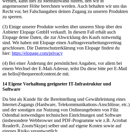
werden, kann dies zu Mehraufwand führen, den wir in
angemessener Höhe berechnen werden. Auch behalten wir uns das
Recht vor, bei Falschangaben deinen Zugang zu unseren Produkten
zu sperren.
(3) Einige unserer Produkte werden über unseren Shop über den
Anbieter Elopage GmbH verkauft. In diesem Fall erhält auch
Elopage deine Daten, die zur Abwicklung des Kaufs notwendig
sind. Wir haben mit Elopage einen Auftragsverarbeitungsvertrag
geschlossen. Die Datenschutzerklärung von Elopage findest du
hier:
https://elopage.com/privacy
(4) Bei einer Änderung der persönlichen Angaben, vor allem bei
einem Wechsel der E-Mail-Adresse, teilst Du diese bitte per E-Mail
an hello@thequeenofcontent.de mit.
14 Eigene Vorhaltung geeigneter IT-Infrastruktur und
Software
Du bist als Kunde für die Bereitstellung und Gewährleistung eines
Internet-Zugangs (Hardware, Telekommunikations-Anschlüsse, etc.)
und der sonstigen zur Nutzung von Onlineangeboten von Filiz
Odenthal notwendigen technischen Einrichtungen und Software
(insbesondere Webbrowser und PDF-Programme wie z.B. Acrobat
Reader®, Zoom/Skype) selber und auf eigene Kosten sowie auf
eigenes Risiko verantwortlich.