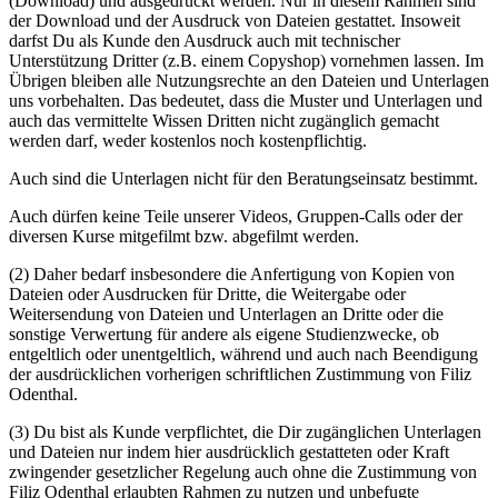
(Download) und ausgedruckt werden. Nur in diesem Rahmen sind
der Download und der Ausdruck von Dateien gestattet. Insoweit
darfst Du als Kunde den Ausdruck auch mit technischer
Unterstützung Dritter (z.B. einem Copyshop) vornehmen lassen. Im
Übrigen bleiben alle Nutzungsrechte an den Dateien und Unterlagen
uns vorbehalten. Das bedeutet, dass die Muster und Unterlagen und
auch das vermittelte Wissen Dritten nicht zugänglich gemacht
werden darf, weder kostenlos noch kostenpflichtig.
Auch sind die Unterlagen nicht für den Beratungseinsatz bestimmt.
Auch dürfen keine Teile unserer Videos, Gruppen-Calls oder der
diversen Kurse mitgefilmt bzw. abgefilmt werden.
(2) Daher bedarf insbesondere die Anfertigung von Kopien von
Dateien oder Ausdrucken für Dritte, die Weitergabe oder
Weitersendung von Dateien und Unterlagen an Dritte oder die
sonstige Verwertung für andere als eigene Studienzwecke, ob
entgeltlich oder unentgeltlich, während und auch nach Beendigung
der ausdrücklichen vorherigen schriftlichen Zustimmung von Filiz
Odenthal.
(3) Du bist als Kunde verpflichtet, die Dir zugänglichen Unterlagen
und Dateien nur indem hier ausdrücklich gestatteten oder Kraft
zwingender gesetzlicher Regelung auch ohne die Zustimmung von
Filiz Odenthal erlaubten Rahmen zu nutzen und unbefugte