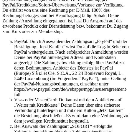
PayPal/Kreditkarte/Sofort-Überweisung/Vorkasse zur Verfügung.
Du erhältst von uns eine Rechnung per E-Mail. 100% des
Rechnungsbetrages sind bei Beauftragung fällig. Sobald Deine
Zahlung / Anzahlung eingegangen ist, hast Du Anspruch auf das
erworbene Produkt oder Dienstleistung bzw. bekommst Du Zugang
zum Kurs oder zur Membership.
PayPal: Durch Auswählen der Zahlungsart „PayPal“ und der
Bestätigung „Jetzt Kaufen“ wirst Du auf die Log-In Seite von
PayPal weitergeleitet. Nach erfolgreicher Anmeldung werden
Deine bei PayPal hinterlegten Adress- und Kontodaten
angezeigt. Die Zahlungsabwicklung erfolgt über PayPal zu
deren Bedingungen. Anbieter des Dienstes ist PayPal
(Europe) S.à r.l.et Cie, S.C.A., 22-24 Boulevard Royal, L-
2449 Luxembourg (im Folgenden: “PayPal”), unter Geltung
der PayPal-Nutzungsbedingungen, einsehbar unter
https://www.paypal.com/de/webapps/mpp/ua/useragreement-
full
Visa- oder MasterCard: Du kannst mit dem Anklicken auf
„Weiter mit Kreditkarte“ Deine Daten über eine sicherere
Verbindung hinterlegen und mit dem Button „Jetzt kaufen“
die Bestellung abschließen. Es wird dann eine Verbindung zu
dem jeweiligen Kreditinstitut hergestellt.
Bei Auswahl der Zahlungsart „SOFORT“ erfolgt die
Zahlungsabwicklung über den Zahlungsdienstleister