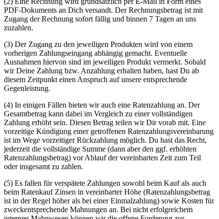
(2) Eine Rechnung wird grundsätzlich per E-Mail in Form eines
PDF-Dokuments an Dich versandt. Der Rechnungsbetrag ist mit
Zugang der Rechnung sofort fällig und binnen 7 Tagen an uns
zuzahlen.
(3) Der Zugang zu den jeweiligen Produkten wird von einem
vorherigen Zahlungseingang abhängig gemacht. Eventuelle
Ausnahmen hiervon sind im jeweiligen Produkt vermerkt. Sobald
wir Deine Zahlung bzw. Anzahlung erhalten haben, hast Du ab
diesem Zeitpunkt einen Anspruch auf unsere entsprechende
Gegenleistung.
(4) In einigen Fällen bieten wir auch eine Ratenzahlung an. Der
Gesamtbetrag kann dabei im Vergleich zu einer vollständigen
Zahlung erhöht sein. Diesen Betrag teilen wir Dir vorab mit. Eine
vorzeitige Kündigung einer getroffenen Ratenzahlungsvereinbarung
ist im Wege vorzeitiger Rückzahlung möglich. Du hast das Recht,
jederzeit die vollständige Summe (dann aber den ggf. erhöhten
Ratenzahlungsbetrag) vor Ablauf der vereinbarten Zeit zum Teil
oder insgesamt zu zahlen.
(5) Es fallen für verspätete Zahlungen sowohl beim Kauf als auch
beim Ratenkauf Zinsen in vereinbarter Höhe (Ratenzahlungsbetrag
ist in der Regel höher als bei einer Einmalzahlung) sowie Kosten für
zweckentsprechende Mahnungen an. Bei nicht erfolgreichem
internen Mahnwesen können wir die offene Forderung zur