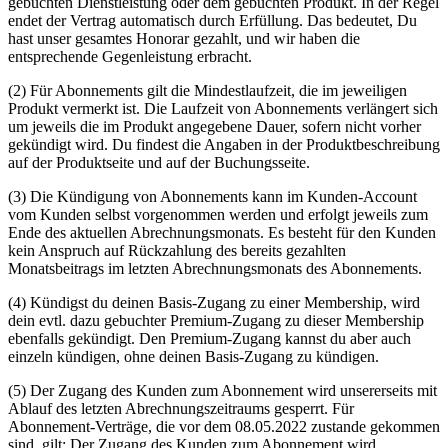
gebuchten Dienstleistung oder dem gebuchten Produkt. In der Regel
endet der Vertrag automatisch durch Erfüllung. Das bedeutet, Du
hast unser gesamtes Honorar gezahlt, und wir haben die
entsprechende Gegenleistung erbracht.
(2) Für Abonnements gilt die Mindestlaufzeit, die im jeweiligen
Produkt vermerkt ist. Die Laufzeit von Abonnements verlängert sich
um jeweils die im Produkt angegebene Dauer, sofern nicht vorher
gekündigt wird. Du findest die Angaben in der Produktbeschreibung
auf der Produktseite und auf der Buchungsseite.
(3) Die Kündigung von Abonnements kann im Kunden-Account
vom Kunden selbst vorgenommen werden und erfolgt jeweils zum
Ende des aktuellen Abrechnungsmonats. Es besteht für den Kunden
kein Anspruch auf Rückzahlung des bereits gezahlten
Monatsbeitrags im letzten Abrechnungsmonats des Abonnements.
(4) Kündigst du deinen Basis-Zugang zu einer Membership, wird
dein evtl. dazu gebuchter Premium-Zugang zu dieser Membership
ebenfalls gekündigt. Den Premium-Zugang kannst du aber auch
einzeln kündigen, ohne deinen Basis-Zugang zu kündigen.
(5) Der Zugang des Kunden zum Abonnement wird unsererseits mit
Ablauf des letzten Abrechnungszeitraums gesperrt. Für
Abonnement-Verträge, die vor dem 08.05.2022 zustande gekommen
sind, gilt: Der Zugang des Kunden zum Abonnement wird