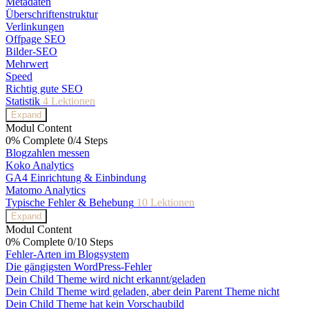
Metadaten
Überschriftenstruktur
Verlinkungen
Offpage SEO
Bilder-SEO
Mehrwert
Speed
Richtig gute SEO
Statistik
4 Lektionen
Expand
Modul Content
0% Complete
0/4 Steps
Blogzahlen messen
Koko Analytics
GA4 Einrichtung & Einbindung
Matomo Analytics
Typische Fehler & Behebung
10 Lektionen
Expand
Modul Content
0% Complete
0/10 Steps
Fehler-Arten im Blogsystem
Die gängigsten WordPress-Fehler
Dein Child Theme wird nicht erkannt/geladen
Dein Child Theme wird geladen, aber dein Parent Theme nicht
Dein Child Theme hat kein Vorschaubild