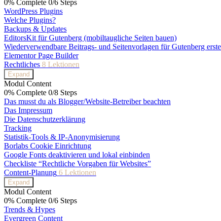
0% Complete
0/6 Steps
WordPress Plugins
Welche Plugins?
Backups & Updates
EditorsKit für Gutenberg (mobiltaugliche Seiten bauen)
Wiederverwendbare Beitrags- und Seitenvorlagen für Gutenberg erste
Elementor Page Builder
Rechtliches
8 Lektionen
Expand
Modul Content
0% Complete
0/8 Steps
Das musst du als Blogger/Website-Betreiber beachten
Das Impressum
Die Datenschutzerklärung
Tracking
Statistik-Tools & IP-Anonymisierung
Borlabs Cookie Einrichtung
Google Fonts deaktivieren und lokal einbinden
Checkliste “Rechtliche Vorgaben für Websites”
Content-Planung
6 Lektionen
Expand
Modul Content
0% Complete
0/6 Steps
Trends & Hypes
Evergreen Content