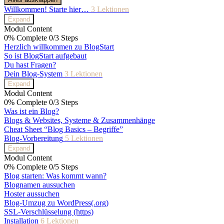
Willkommen! Starte hier…
3 Lektionen
Expand
Modul Content
0% Complete
0/3 Steps
Herzlich willkommen zu BlogStart
So ist BlogStart aufgebaut
Du hast Fragen?
Dein Blog-System
3 Lektionen
Expand
Modul Content
0% Complete
0/3 Steps
Was ist ein Blog?
Blogs & Websites, Systeme & Zusammenhänge
Cheat Sheet “Blog Basics – Begriffe”
Blog-Vorbereitung
5 Lektionen
Expand
Modul Content
0% Complete
0/5 Steps
Blog starten: Was kommt wann?
Blognamen aussuchen
Hoster aussuchen
Blog-Umzug zu WordPress(.org)
SSL-Verschlüsselung (https)
Installation
6 Lektionen