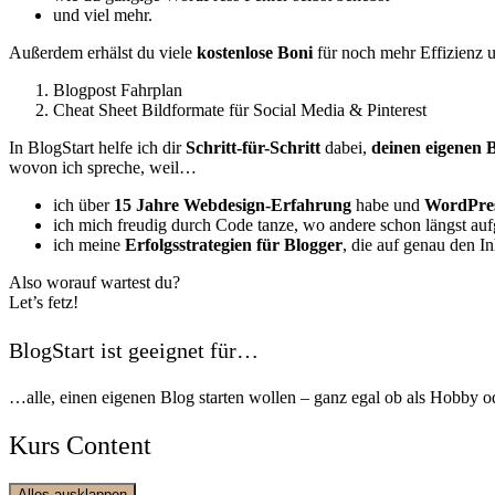
und viel mehr.
Außerdem erhälst du viele
kostenlose Boni
für noch mehr Effizienz u
Blogpost Fahrplan
Cheat Sheet Bildformate für Social Media & Pinterest
In BlogStart helfe ich dir
Schritt-für-Schritt
dabei,
deinen eigenen B
wovon ich spreche, weil…
ich über
15 Jahre Webdesign-Erfahrung
habe und
WordPre
ich mich freudig durch Code tanze, wo andere schon längst au
ich meine
Erfolgsstrategien für Blogger
, die auf genau den In
Also worauf wartest du?
Let’s fetz!
BlogStart ist geeignet für…
…alle, einen eigenen Blog starten wollen – ganz egal ob als Hobby od
Kurs Content
Alles ausklappen