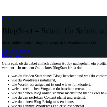
KURSE
,
BlogStart – Schritt für Schritt 
Starte endlich deinen Blog und werde fit in WordPress & SEO
View Kurs details
Filiz Odenthal
Ganz egal, ob du dabei einfach deinem Hobby nachgehen, ein profit
verdient – In meinem Onlinekurs BlogStart lernst du:
was du für den Start deines Blogs beachten und was du vorbereit
wie du WordPress installierst,
wie WordPress aufgebaut ist und wie es funktioniert,
welche rechtlichen Vorgaben du beachten musst,
wie du deinen Blog online sichtbar machst und mehr Leser be
wie du den perfekten Content planst und erstellst,
wie du deinen Blog-Erfolg messen kannst,
wie du gängige WordPress Fehler selbst behebst