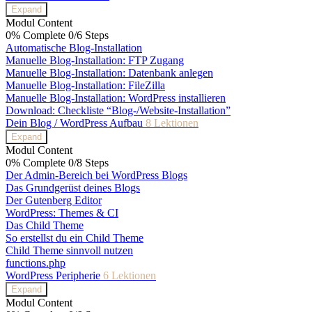
Expand
Modul Content
0% Complete
0/6 Steps
Automatische Blog-Installation
Manuelle Blog-Installation: FTP Zugang
Manuelle Blog-Installation: Datenbank anlegen
Manuelle Blog-Installation: FileZilla
Manuelle Blog-Installation: WordPress installieren
Download: Checkliste “Blog-/Website-Installation”
Dein Blog / WordPress Aufbau
8 Lektionen
Expand
Modul Content
0% Complete
0/8 Steps
Der Admin-Bereich bei WordPress Blogs
Das Grundgerüst deines Blogs
Der Gutenberg Editor
WordPress: Themes & CI
Das Child Theme
So erstellst du ein Child Theme
Child Theme sinnvoll nutzen
functions.php
WordPress Peripherie
6 Lektionen
Expand
Modul Content